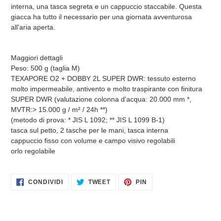
interna, una tasca segreta e un cappuccio staccabile. Questa
giacca ha tutto il necessario per una giornata avventurosa
all'aria aperta.
Maggiori dettagli
Peso: 500 g (taglia M)
TEXAPORE O2 + DOBBY 2L SUPER DWR: tessuto esterno
molto impermeabile, antivento e molto traspirante con finitura
SUPER DWR (valutazione colonna d'acqua: 20.000 mm *,
MVTR:> 15.000 g / m² / 24h **)
(metodo di prova: * JIS L 1092; ** JIS L 1099 B-1)
tasca sul petto, 2 tasche per le mani, tasca interna
cappuccio fisso con volume e campo visivo regolabili
orlo regolabile
CONDIVIDI
TWITTA
PINNA
CONDIVIDI
TWEET
PIN
SU
SU
SU
FACEBOOK
TWITTER
PINTEREST