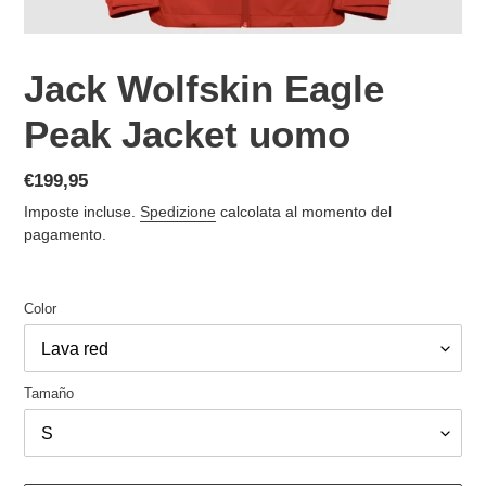
Jack Wolfskin Eagle
Peak Jacket uomo
Prezzo
€199,95
di
Imposte incluse.
Spedizione
calcolata al momento del
listino
pagamento.
Color
Tamaño