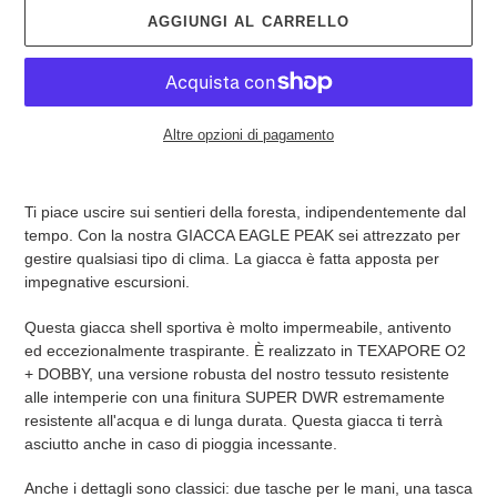
AGGIUNGI AL CARRELLO
Altre opzioni di pagamento
Inserimento
del
Ti piace uscire sui sentieri della foresta, indipendentemente dal
prodotto
tempo. Con la nostra GIACCA EAGLE PEAK sei attrezzato per
nel
gestire qualsiasi tipo di clima. La giacca è fatta apposta per
carrello
impegnative escursioni.
Questa giacca shell sportiva è molto impermeabile, antivento
ed eccezionalmente traspirante. È realizzato in TEXAPORE O2
+ DOBBY, una versione robusta del nostro tessuto resistente
alle intemperie con una finitura SUPER DWR estremamente
resistente all'acqua e di lunga durata. Questa giacca ti terrà
asciutto anche in caso di pioggia incessante.
Anche i dettagli sono classici: due tasche per le mani, una tasca