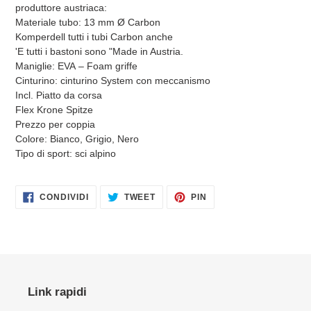
produttore austriaca:
Materiale tubo: 13 mm Ø Carbon
Komperdell tutti i tubi Carbon anche
'E tutti i bastoni sono "Made in Austria.
Maniglie: EVA – Foam griffe
Cinturino: cinturino System con meccanismo
Incl. Piatto da corsa
Flex Krone Spitze
Prezzo per coppia
Colore: Bianco, Grigio, Nero
Tipo di sport: sci alpino
CONDIVIDI
TWITTA
PINNA
CONDIVIDI
TWEET
PIN
SU
SU
SU
FACEBOOK
TWITTER
PINTEREST
Link rapidi