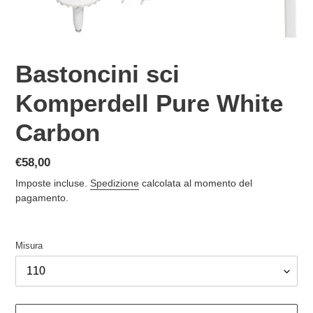
Bastoncini sci
Komperdell Pure White
Carbon
Prezzo
€58,00
di
Imposte incluse.
Spedizione
calcolata al momento del
listino
pagamento.
Misura