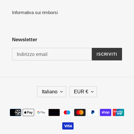
Informativa sui rimborsi
Newsletter
ISCRIVITI
L
V
Italiano
EUR €
I
A
N
L
G
U
Metodi
U
T
di
A
A
pagamento