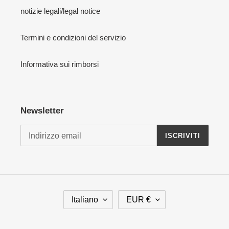
notizie legali/legal notice
Termini e condizioni del servizio
Informativa sui rimborsi
Newsletter
ISCRIVITI
L
V
Italiano
EUR €
I
A
N
L
G
U