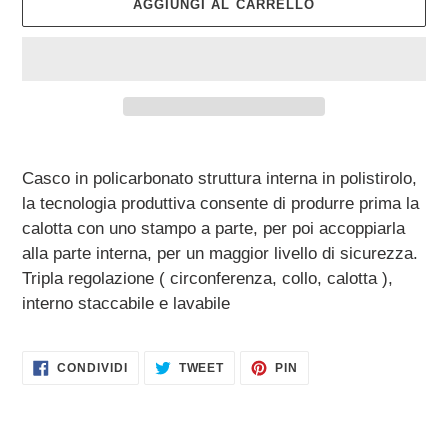
AGGIUNGI AL CARRELLO
Inserimento
del
Casco in policarbonato struttura interna in polistirolo,
prodotto
la tecnologia produttiva consente di produrre prima la
nel
calotta con uno stampo a parte, per poi accoppiarla
carrello
alla parte interna, per un maggior livello di sicurezza.
Tripla regolazione ( circonferenza, collo, calotta ),
interno staccabile e lavabile
CONDIVIDI
TWITTA
PINNA
CONDIVIDI
TWEET
PIN
SU
SU
SU
FACEBOOK
TWITTER
PINTEREST