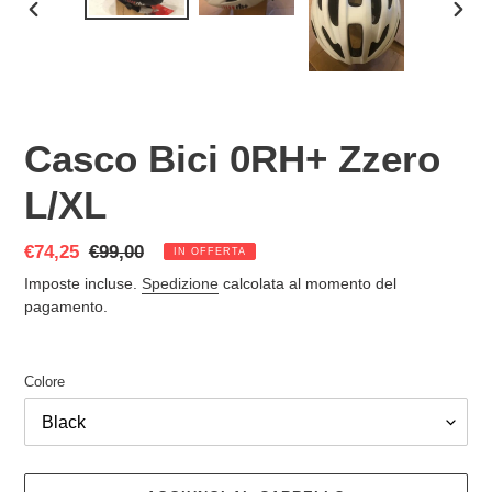
SLIDE
SLID
PRECEDENTE
SUCC
Casco Bici 0RH+ Zzero
L/XL
Prezzo
€74,25
Prezzo
€99,00
IN OFFERTA
scontato
di
Imposte incluse.
Spedizione
calcolata al momento del
listino
pagamento.
Colore