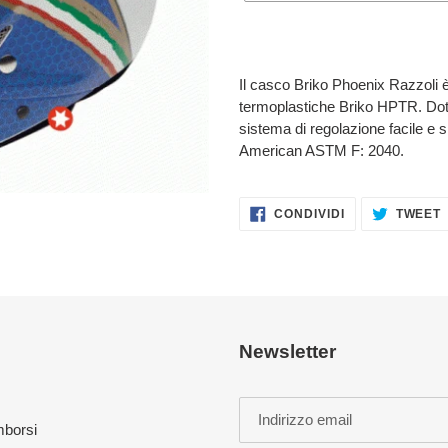
Inserimento
del
prodotto
Il casco Briko Phoenix Razzoli 
nel
termoplastiche Briko HPTR. Dota
carrello
sistema di regolazione facile e
American ASTM F: 2040.
CONDIVIDI
CONDIVIDI
TWEET
SU
FACEBOOK
Newsletter
imborsi