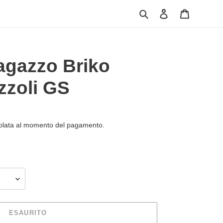
Cerca
Accedi
Carrello
agazzo Briko
zzoli GS
olata al momento del pagamento.
ESAURITO