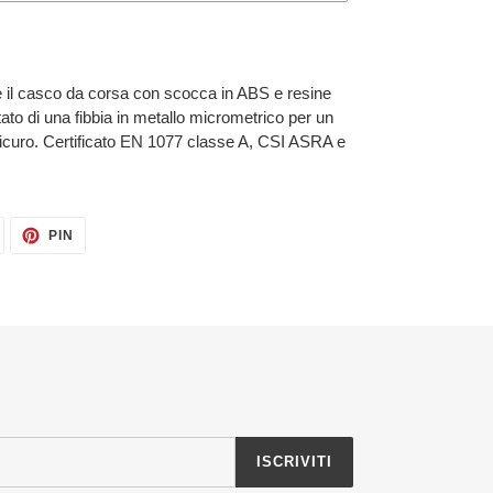
è il casco da corsa con scocca in ABS e resine
to di una fibbia in metallo micrometrico per un
 sicuro. Certificato EN 1077 classe A, CSI ASRA e
TWITTA
PINNA
PIN
SU
SU
TWITTER
PINTEREST
ISCRIVITI