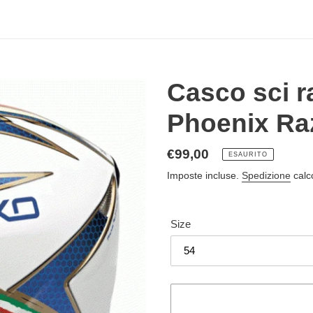
Casco sci r
Phoenix Ra
Prezzo
€99,00
ESAURITO
di
Imposte incluse.
Spedizione
calc
listino
Size