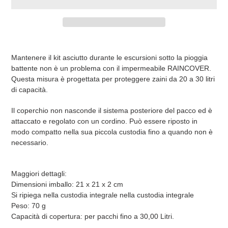
Inserimento
del
Mantenere il kit asciutto durante le escursioni sotto la pioggia
prodotto
battente non è un problema con il impermeabile RAINCOVER.
nel
Questa misura è progettata per proteggere zaini da 20 a 30 litri
carrello
di capacità.
Il coperchio non nasconde il sistema posteriore del pacco ed è
attaccato e regolato con un cordino. Può essere riposto in
modo compatto nella sua piccola custodia fino a quando non è
necessario.
Maggiori dettagli:
Dimensioni imballo: 21 x 21 x 2 cm
Si ripiega nella custodia integrale nella custodia integrale
Peso: 70 g
Capacità di copertura: per pacchi fino a 30,00 Litri.