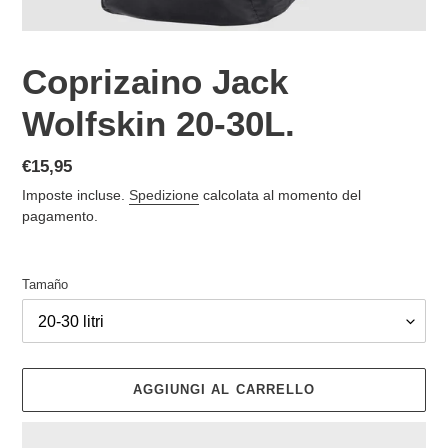
Coprizaino Jack
Wolfskin 20-30L.
Prezzo
€15,95
di
Imposte incluse.
Spedizione
calcolata al momento del
listino
pagamento.
Tamaño
AGGIUNGI AL CARRELLO