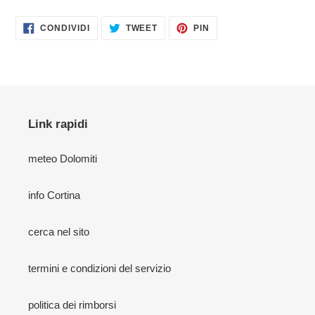
CONDIVIDI
TWITTA
PINNA
CONDIVIDI
TWEET
PIN
SU
SU
SU
FACEBOOK
TWITTER
PINTEREST
Link rapidi
meteo Dolomiti
info Cortina
cerca nel sito
termini e condizioni del servizio
politica dei rimborsi