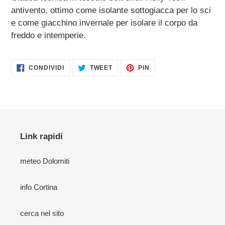
prodotto
antivento, ottimo come isolante sottogiacca per lo sci
nel
e come giacchino invernale per isolare il corpo da
carrello
freddo e intemperie.
CONDIVIDI
TWITTA
PINNA
CONDIVIDI
TWEET
PIN
SU
SU
SU
FACEBOOK
TWITTER
PINTEREST
Link rapidi
meteo Dolomiti
info Cortina
cerca nel sito