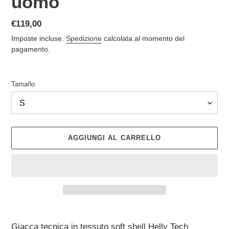
uomo
Prezzo
€119,00
di
Imposte incluse.
Spedizione
calcolata al momento del
listino
pagamento.
Tamaño
AGGIUNGI AL CARRELLO
Inserimento
del
Giacca tecnica in tessuto soft shell Helly Tech