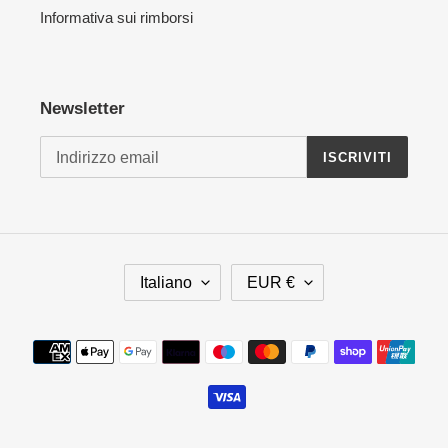
Informativa sui rimborsi
Newsletter
ISCRIVITI
L
V
Italiano
EUR €
I
A
N
L
G
U
Metodi
U
T
di
A
A
pagamento