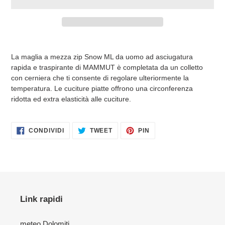
Inserimento
del
La maglia a mezza zip Snow ML da uomo ad asciugatura
prodotto
rapida e traspirante di MAMMUT è completata da un colletto
nel
con cerniera che ti consente di regolare ulteriormente la
carrello
temperatura. Le cuciture piatte offrono una circonferenza
ridotta ed extra elasticità alle cuciture.
CONDIVIDI
TWITTA
PINNA
CONDIVIDI
TWEET
PIN
SU
SU
SU
FACEBOOK
TWITTER
PINTEREST
Link rapidi
meteo Dolomiti