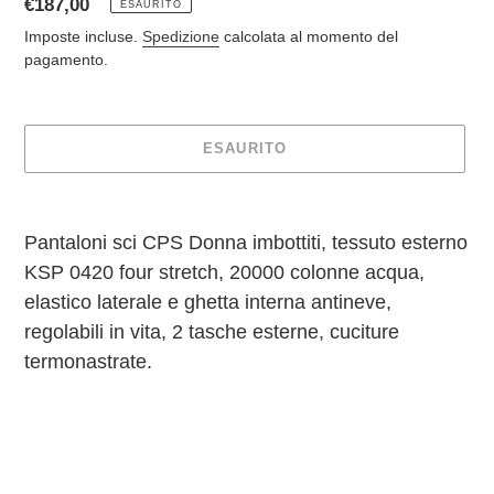
Prezzo
€187,00
ESAURITO
di
Imposte incluse.
Spedizione
calcolata al momento del
listino
pagamento.
ESAURITO
Inserimento
del
Pantaloni sci CPS Donna imbottiti, tessuto esterno
prodotto
KSP 0420 four stretch, 20000 colonne acqua,
nel
carrello
elastico laterale e ghetta interna antineve,
regolabili in vita, 2 tasche esterne, cuciture
termonastrate.