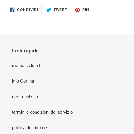
CONDIVIDI
TWITTA
PINNA
CONDIVIDI
TWEET
PIN
SU
SU
SU
FACEBOOK
TWITTER
PINTEREST
Link rapidi
meteo Dolomiti
info Cortina
cerca nel sito
termini e condizioni del servizio
politica dei rimborsi