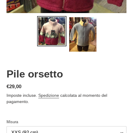
Pile orsetto
Prezzo
€29,00
di
Imposte incluse.
Spedizione
calcolata al momento del
listino
pagamento.
Misura