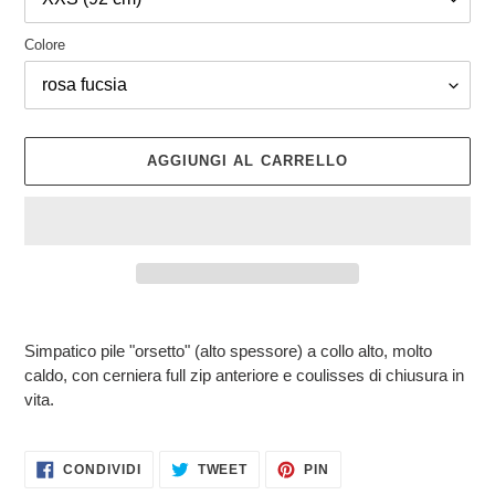
Colore
AGGIUNGI AL CARRELLO
Inserimento
del
Simpatico pile "orsetto" (alto spessore) a collo alto, molto
prodotto
caldo, con cerniera full zip anteriore e coulisses di chiusura in
nel
vita.
carrello
CONDIVIDI
TWITTA
PINNA
CONDIVIDI
TWEET
PIN
SU
SU
SU
FACEBOOK
TWITTER
PINTEREST