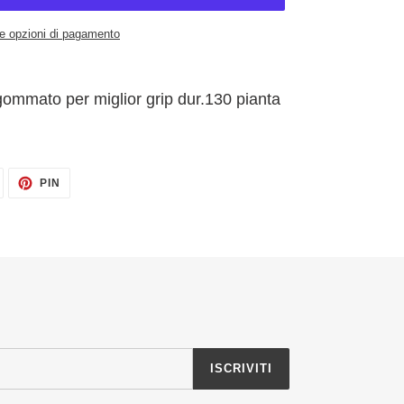
re opzioni di pagamento
ommato per miglior grip dur.130 pianta
TWITTA
PINNA
PIN
SU
SU
TWITTER
PINTEREST
ISCRIVITI