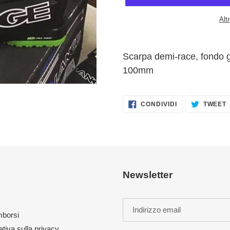
Alt
Inserimento
del
Scarpa demi-race, fondo g
prodotto
100mm
nel
carrello
CONDIVIDI
CONDIVIDI
TWEET
SU
FACEBOOK
Newsletter
imborsi
ativa sulla privacy