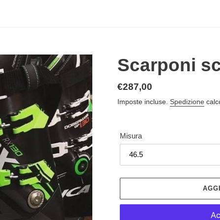
Scarponi s
Prezzo
€287,00
di
Imposte incluse.
Spedizione
calc
listino
Misura
AGG