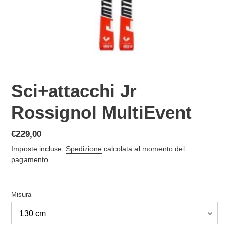
Sci+attacchi Jr
Rossignol MultiEvent
Prezzo
€229,00
di
Imposte incluse.
Spedizione
calcolata al momento del
listino
pagamento.
Misura