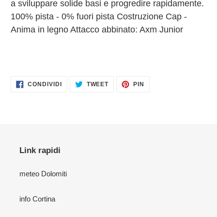
a sviluppare solide basi e progredire rapidamente.
100% pista - 0% fuori pista Costruzione Cap -
Anima in legno Attacco abbinato: Axm Junior
CONDIVIDI
TWITTA
PINNA
CONDIVIDI
TWEET
PIN
SU
SU
SU
FACEBOOK
TWITTER
PINTEREST
Link rapidi
meteo Dolomiti
info Cortina