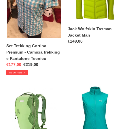
n
Camicia
trekking
e
e
Pantalone
:
Tecnico
Jack Wolfskin Tasman
Jacket Man
Prezzo
€149,00
Set Trekking Cortina
di
Premium - Camicia trekking
listino
e Pantalone Tecnico
Prezzo
€177,00
Prezzo
€219,00
scontato
di
IN OFFERTA
listino
Zaino
Gilet
Arva
tascabile
Patroller
antivento
18
imbottito
donna,
Jack
Wolfskin