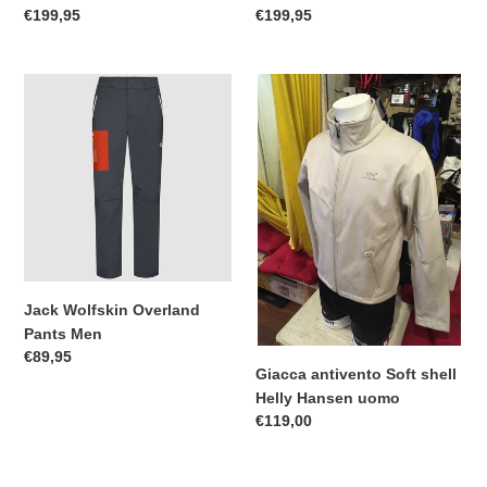
Prezzo
€199,95
Prezzo
€199,95
di
di
listino
listino
Jack
Giacca
Wolfskin
antivento
Overland
Soft
Pants
shell
Men
Helly
Hansen
uomo
Jack Wolfskin Overland
Pants Men
Prezzo
€89,95
Giacca antivento Soft shell
di
Helly Hansen uomo
listino
Prezzo
€119,00
di
listino