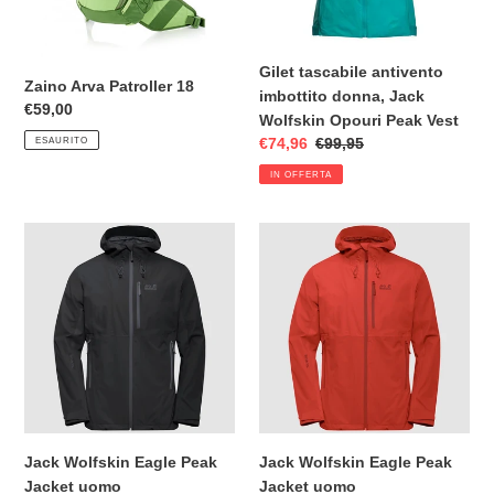
Opouri
Peak
Vest
Gilet tascabile antivento
Zaino Arva Patroller 18
imbottito donna, Jack
Prezzo
€59,00
Wolfskin Opouri Peak Vest
di
ESAURITO
Prezzo
€74,96
Prezzo
€99,95
listino
scontato
di
IN OFFERTA
listino
Jack
Jack
Wolfskin
Wolfskin
Eagle
Eagle
Peak
Peak
Jacket
Jacket
uomo
uomo
Jack Wolfskin Eagle Peak
Jack Wolfskin Eagle Peak
Jacket uomo
Jacket uomo